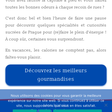
Vous avez ratissé la capitale à pied et vous flairez
toutes les bonnes odeurs à chaque recoin de rues ?
C’est donc bel et bien l’heure de faire une pause
pour découvrir quelques spécialités et curiosités
sucrées de Prague pour (re)faire le plein d’énergie !
À
coup sûr, certaines vous surprendront.
En vacances, les calories ne comptent pas, alors
faîtes-vous plaisir.
Découvrez les meilleurs
gourmandises
Nous utilisons des cookies pour vous garantir la meilleure
expérience sur notre site web. Si vous continuez à utiliser ce
Mon histoire
site, nous supposerons que vous en êtes satisfait.
Protection des données