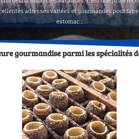
ilain défaut durant les vacances, c’est une juste ré
ellentes adresses variées et gourmandes pour faire 
estomac :
eure gourmandise parmi les spécialités 