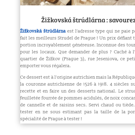
Žižkovská štrúdlárna : savourez
Žižkovská štrúdlárna
est l’adresse type qui ne paie 
fait les meilleurs Strudel de Prague ! Un prix défian
portion incroyablement généreuse. Inconnue des touri
pour les locaux. Que demander de plus ? Caché à l’
quartier de Žižkov (Prague 3), rue Jeseniova, ce pet
emporter vous régalera.
Ce dessert est à l’origine autrichien mais la Républiq
la couronne autrichienne de 1526 à 1918. 4 siècles su
recette et en faire un des desserts national. Le st
feuilletée fourrée de pommes acidulés,
de
noix
concas
de
cannelle
et de
raisins secs
. Servi chaud ou tiède
tester en ne sous estimant pas la taille de la po
spécialité de Prague à tester !