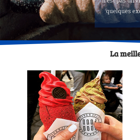
n’est pas un v
quelques exc
La meill