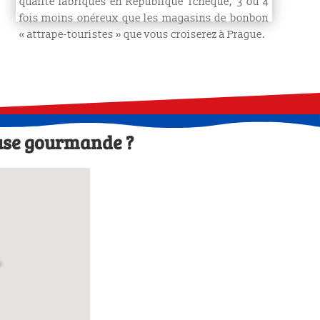
qualité fabriqués en République Tchèque, 3 ou 4
fois moins onéreux que les magasins de bonbon
« attrape-touristes »
que vous croiserez à Prague.
ause gourmande ?