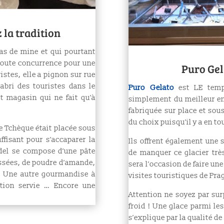
 la tradition
pas de mine et qui pourtant
t toute concurrence pour une
Puro Gel
stes, elle a pignon sur rue
abri des touristes dans le
Puro Gelato
est LE templ
it magasin qui ne fait qu’à
simplement du meilleur en
fabriquée sur place et sou
du choix puisqu’il y a en to
ue Tchèque était placée sous
ffisant pour s’accaparer la
Ils offrent également une s
rudel se compose d’une pâte
de manquer ce glacier très
sées, de poudre d’
amande
,
sera l’occasion de faire un
.
Une autre gourmandise à
visites touristiques de Pra
rtion servie … Encore une
Attention ne soyez par sur
froid ! Une glace parmi le
s’explique par la qualité de