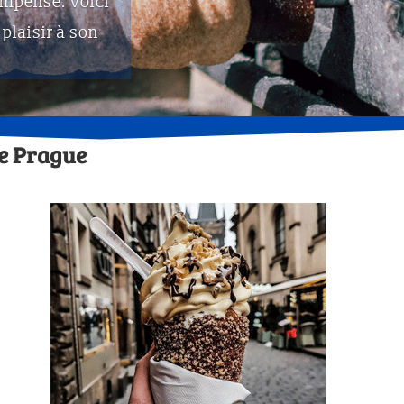
compense. Voici
plaisir à son
de Prague