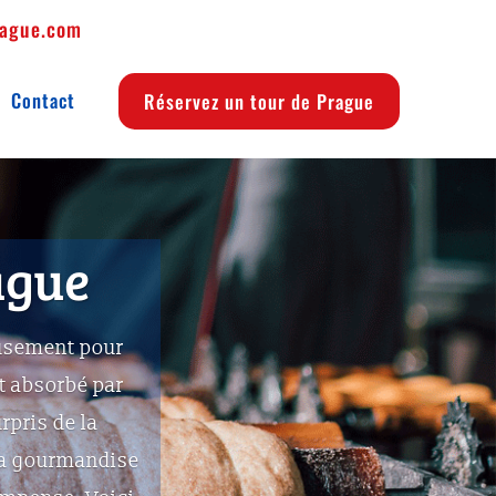
rague.com
Visites guidées de Prague en français
Contact
Réservez un tour de Prague
ague
eusement pour
t absorbé par
rpris de la
 La gourmandise