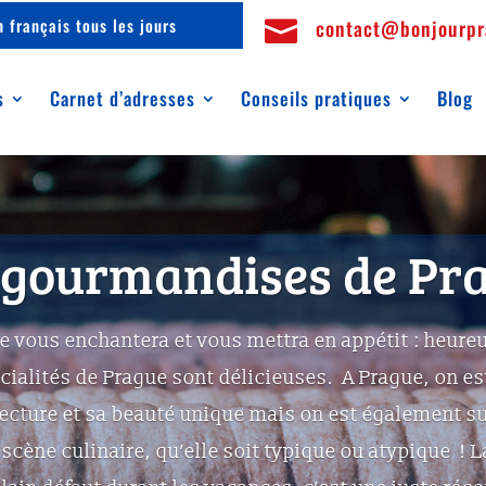
 français tous les jours
contact@bonjourp

s
Carnet d’adresses
Conseils pratiques
Blog
 gourmandises de Pr
ue vous enchantera et vous mettra en appétit : heur
cialités de Prague sont délicieuses. A Prague, on es
ecture et sa beauté unique mais on est également su
 scène culinaire, qu’elle soit typique ou atypique !